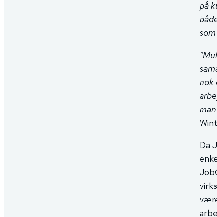
på k
både
som 
”Mul
sama
nok 
arbe
man 
Wint
Da J
enke
JobC
virk
være
arbe