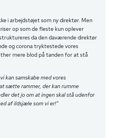
kke i arbejdstøjet som ny direktør. Men
riser op som de fleste kun oplever
struktureres da den daværende direktør
unde og corona tryktestede vores
nther mere blod på tanden for at stå
t vi kan samskabe med vores
l at sætte rammer, der kan rumme
dler det jo om at ingen skal stå udenfor
d af ildsjæle som vi er!”