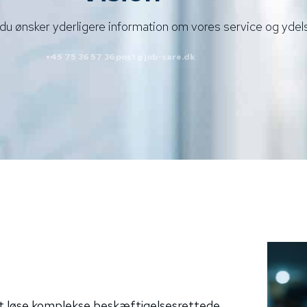
 du ønsker yderligere information om vores service og ydels
+45 75 36 57 36
post@job-care.dk
 at løse komplekse beskæftigelsesrettede