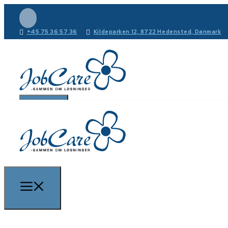
+45 75 36 57 36
Kildeparken 12, 8722 Hedensted, Danmark
Forside
Forløb