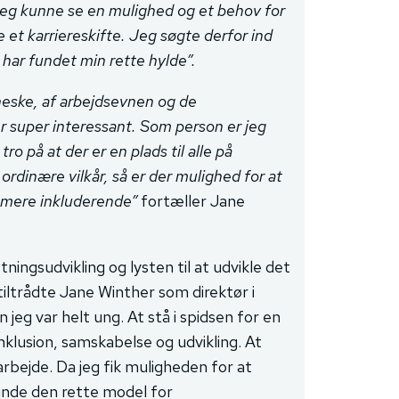
 jeg kunne se en mulighed og et behov for
e et karriereskifte. Jeg søgte derfor ind
har fundet min rette hylde”.
neske, af arbejdsevnen og de
r super interessant. Som person er jeg
 på at der er en plads til alle på
rdinære vilkår, så er der mulighed for at
t mere inkluderende”
fortæller Jane
ingsudvikling og lysten til at udvikle det
iltrådte Jane Winther som direktør i
jeg var helt ung. At stå i spidsen for en
klusion, samskabelse og udvikling. At
arbejde. Da jeg fik muligheden for at
nde den rette model for