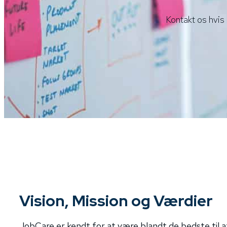
Kontakt os hvis
Vision, Mission og Værdier
JobCare er kendt for at være blandt de bedste til