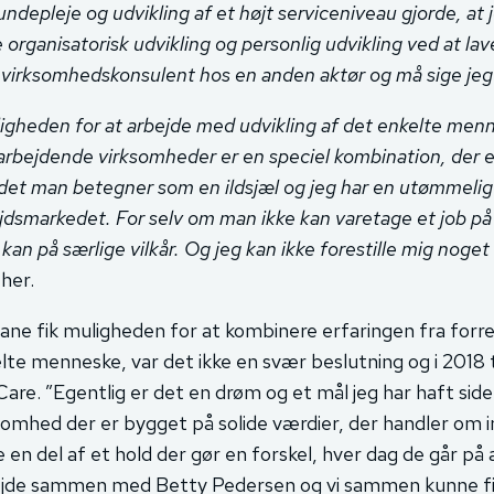
undepleje og udvikling af et højt serviceniveau gjorde, at
 organisatorisk udvikling og personlig udvikling ved at lav
virksomhedskonsulent hos en anden aktør og må sige jeg 
igheden for at arbejde med udvikling af det enkelte men
rbejdende virksomheder er en speciel kombination, der e
det man betegner som en ildsjæl og jeg har en utømmelig tro
jdsmarkedet. For selv om man ikke kan varetage et job på o
kan på særlige vilkår. Og jeg kan ikke forestille mig noge
her.
ane fik muligheden for at kombinere erfaringen fra forretn
lte menneske, var det ikke en svær beslutning og i 2018 t
are. ”Egentlig er det en drøm og et mål jeg har haft siden 
somhed der er bygget på solide værdier, der handler om in
 en del af et hold der gør en forskel, hver dag de går på 
jde sammen med Betty Pedersen og vi sammen kunne fi