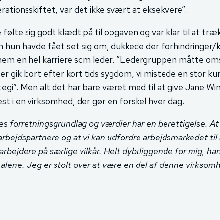
rationsskiftet, var det ikke svært at eksekvere”.
 følte sig godt klædt på til opgaven og var klar til at træ
n hun havde fået set sig om, dukkede der forhindringer/k
em en hel karriere som leder. ”Ledergruppen måtte om
jer gik bort efter kort tids sygdom, vi mistede en stor k
tegi”. Men alt det har bare været med til at give Jane Wi
est i en virksomhed, der gør en forskel hver dag.
es forretningsgrundlag og værdier har en berettigelse. A
rbejdspartnere og at vi kan udfordre arbejdsmarkedet ti
rbejdere på særlige vilkår. Helt dybtliggende for mig, han
r alene. Jeg er stolt over at være en del af denne virksomhe