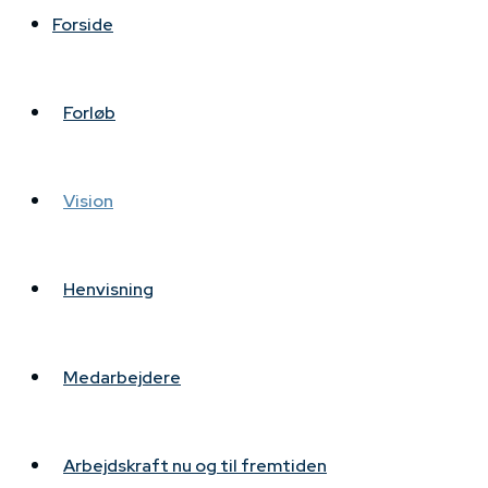
Forside
Vision
Forløb
Henvisning
Vision
Medarbejdere
Henvisning
Arbejdskraft nu og til fremtiden
Medarbejdere
Bibliotek
Arbejdskraft nu og til fremtiden