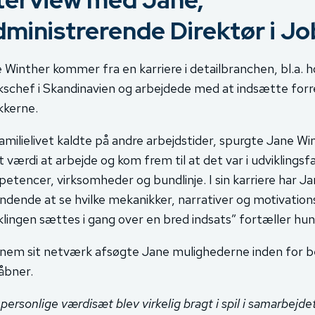
ministrerende Direktør i J
 Winther kommer fra en karriere i detailbranchen, bl.a. 
kschef i Skandinavien og arbejdede med at indsætte forr
kkerne.
amilielivet kaldte på andre arbejdstider, spurgte Jane Wi
 værdi at arbejde og kom frem til at det var i udviklings
etencer, virksomheder og bundlinje. I sin karriere har Jan
dende at se hvilke mekanikker, narrativer og motivations
klingen sættes i gang over en bred indsats” fortæller hun
nem sit netværk afsøgte Jane mulighederne inden for 
åbner.
 personlige værdisæt blev virkelig bragt i spil i samarbej