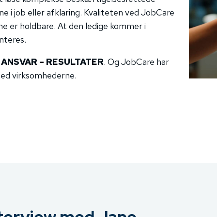
i job eller afklaring. Kvaliteten ved JobCare
rne er holdbare. At den ledige kommer i
nteres.
 ANSVAR – RESULTATER
. Og JobCare har
med virksomhederne.
terview med Jane,