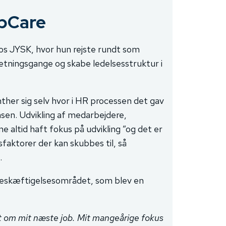
obCare
hos JYSK, hvor hun rejste rundt som
etningsgange og skabe ledelsesstruktur i
nther sig selv hvor i HR processen det gav
fasen. Udvikling af medarbejdere,
e altid haft fokus på udvikling ”og det er
faktorer der kan skubbes til, så
.
beskæftigelsesområdet, som blev en
det om mit næste job. Mit mangeårige fokus