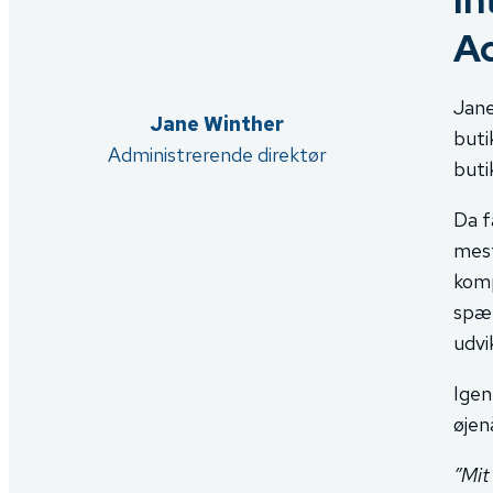
Ad
Jane
Jane Winther
buti
Administrerende direktør
buti
Da f
mest
komp
spæn
udvi
Igen
øjen
”Mit