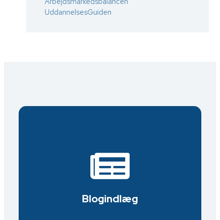
Arbejdsmarkedsbalancen
UddannelsesGuiden
Læs vores blogindlæg her.
Blogindlæg
Blogindlæg