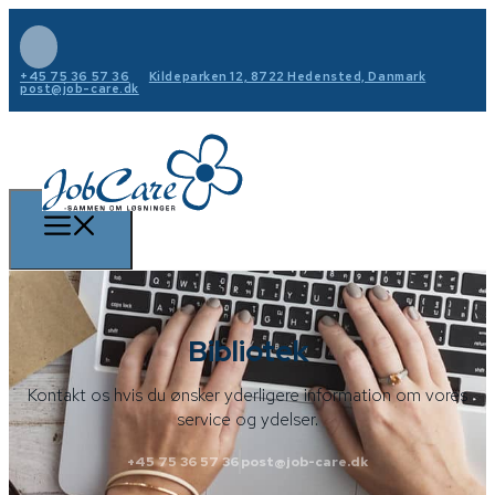
+45 75 36 57 36
Kildeparken 12, 8722 Hedensted, Danmark
post@job-care.dk
Bibliotek
Kontakt os hvis du ønsker yderligere information om vores
service og ydelser.
+45 75 36 57 36
post@job-care.dk